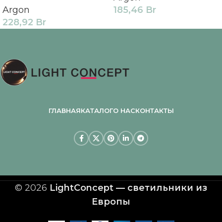
Argon
185,46
Br
228,92
Br
ГЛАВНАЯ
КАТАЛОГ
О НАС
КОНТАКТЫ
© 2026
LightConcept — светильники из
Европы