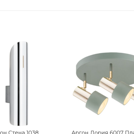
он Стена 1038
Аргон Дория 6007 П