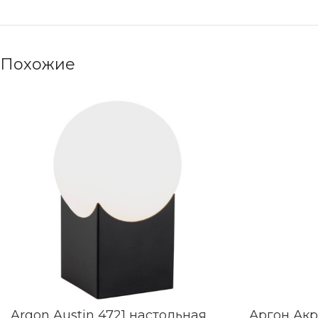
Похожие
Argon Austin 4721 настольная
Аргон Акр