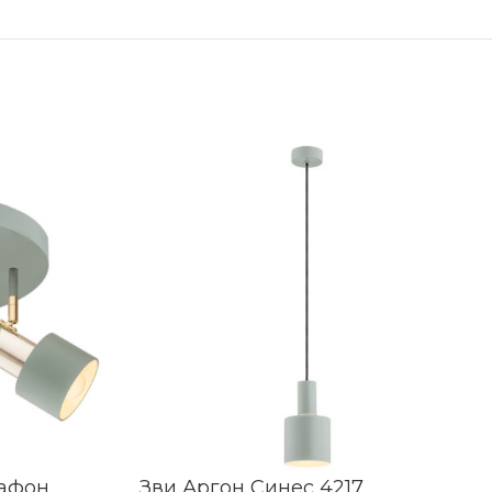
лафон
Зви Аргон Синес 4217