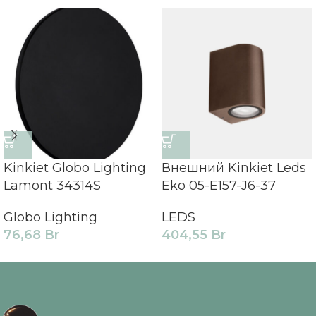
Kinkiet Globo Lighting
Внешний Kinkiet Leds
Lamont 34314S
Eko 05-E157-J6-37
Globo Lighting
LEDS
76,68
Br
404,55
Br