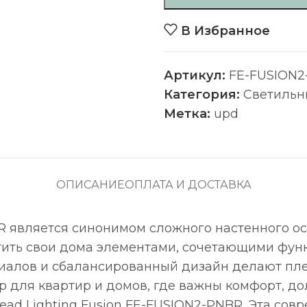
В Избранное
Артикул:
FE-FUSION2
Категория:
Светильн
Метка:
upd
ОПИСАНИЕ
ОПЛАТА И ДОСТАВКА
PNBR является синонимом сложного настенного 
тить свои дома элементами, сочетающими функ
риалов и сбалансированный дизайн делают пл
р для квартир и домов, где важны комфорт, дол
tead Lighting Fusion FE-FUSION2-PNBR. Эта со