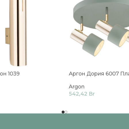
он 1039
Аргон Дория 6007 П
Argon
542,42
Br