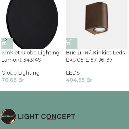
Kinkiet Globo Lighting
Внешний Kinkiet Leds
Lamont 34314S
Eko 05-E157-J6-37
Globo Lighting
LEDS
76,68
Br
404,55
Br