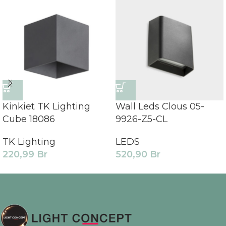
Kinkiet TK Lighting
Wall Leds Clous 05-
Cube 18086
9926-Z5-CL
TK Lighting
LEDS
220,99
Br
520,90
Br