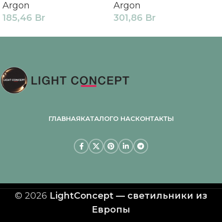
Argon
Argon
185,46
Br
301,86
Br
ГЛАВНАЯ
КАТАЛОГ
О НАС
КОНТАКТЫ
© 2026
LightConcept — светильники из
Европы