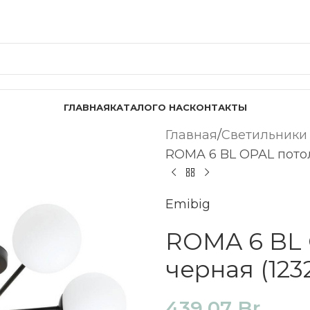
ГЛАВНАЯ
КАТАЛОГ
О НАС
КОНТАКТЫ
Главная
Светильники
ROMA 6 BL OPAL потол
Emibig
ROMA 6 BL 
черная (1232
439,07
Br