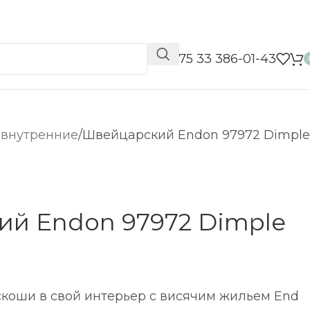
📞 +375 33 386-01-43
 внутренние
Швейцарский Endon 97972 Dimple
й Endon 97972 Dimple
скоши в свой интерьер с висячим жильем End