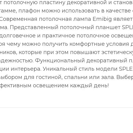
т потолочную пластину декоративной и стано
амме, плафон можно использовать в качестве 
 Современная потолочная лампа Emibig являе
ома. Представленный потолочный планшет SPL
 долговечное и практичное потолочное освещ
ря чему можно получить комфортные условия д
иков, которые при этом повышают эстетическ
адежностью. Функциональный декоративный пл
и интерьера. Уникальный стиль модели SPLEND
ыбором для гостиной, спальни или зала. Выбе
ффективным освещением каждый день!