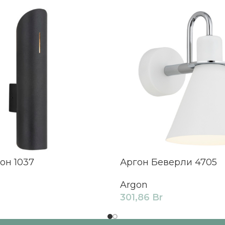
он 1037
Аргон Беверли 4705
Argon
301,86
Br