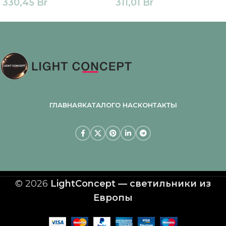
330,45
Br
311,01
Br
ГЛАВНАЯ
КАТАЛОГ
О НАС
КОНТАКТЫ
© 2026
LightConcept — светильники из
Европы