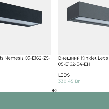
ds Nemesis 05-E162-Z5-
Внешний Kinkiet Leds
05-E162-34-EH
LEDS
330,45
Br