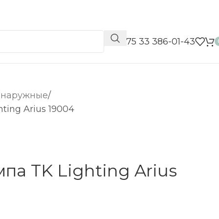
📞 +375 33 386-01-43
 наружные
ting Arius 19004
па TK Lighting Arius