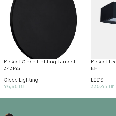
Kinkiet Globo Lighting Lamont
Kinkiet Le
34314S
EH
Globo Lighting
LEDS
76,68
Br
330,45
Br