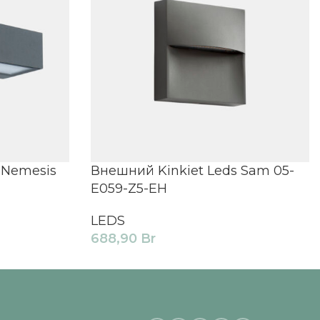
 Nemesis
Внешний Kinkiet Leds Sam 05-
E059-Z5-EH
LEDS
688,90
Br