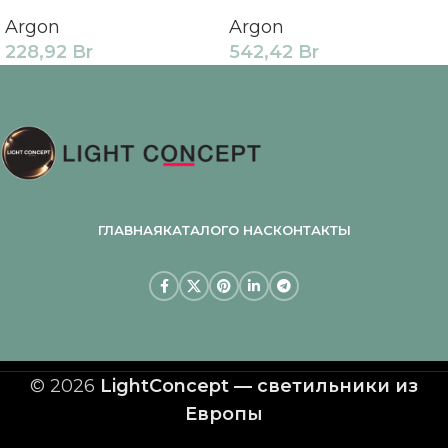
Argon
Argon
228,92
Br
542,42
Br
ГЛАВНАЯ
КАТАЛОГ
О НАС
КОНТАКТЫ
© 2026
LightConcept — светильники из
Европы