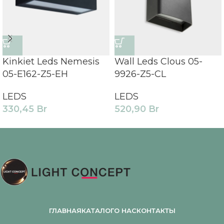
Kinkiet Leds Nemesis
Wall Leds Clous 05-
05-E162-Z5-EH
9926-Z5-CL
LEDS
LEDS
330,45
Br
520,90
Br
ГЛАВНАЯ
КАТАЛОГ
О НАС
КОНТАКТЫ