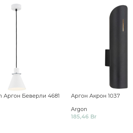
n Аргон Беверли 4681
Аргон Акрон 1037
Argon
185,46
Br