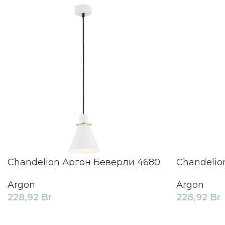
Chandelion Аргон Беверли 4680
Chandelio
Argon
Argon
228,92
Br
228,92
Br