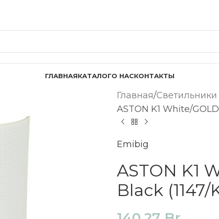
ГЛАВНАЯ
КАТАЛОГ
О НАС
КОНТАКТЫ
Главная
Светильники
ASTON K1 White/GOLD Wa
Emibig
ASTON K1 W
Black (1147/K
140,27
Br