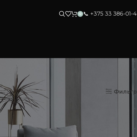
📞 +375 33 386-01-
0
азать
9
12
18
24
Фильтр