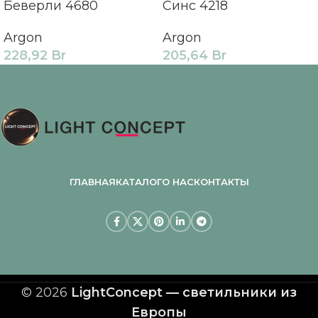
Беверли 4680
Синс 4218
Argon
Argon
228,92
Br
205,64
Br
ГЛАВНАЯ
КАТАЛОГ
О НАС
КОНТАКТЫ
© 2026
LightConcept — светильники из
Европы