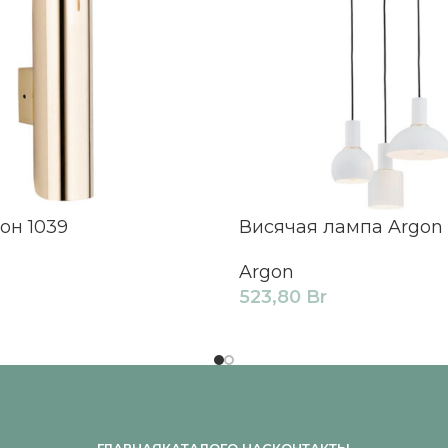
он 1039
Висячая лампа Argon 
Argon
523,80
Br
ГЛАВНАЯ
КАТАЛОГ
О НАС
КОНТАКТЫ