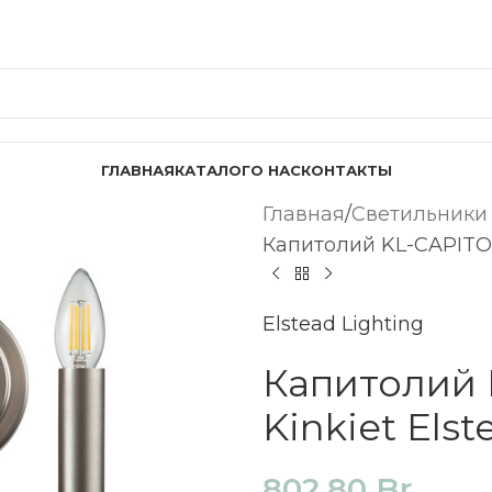
ГЛАВНАЯ
КАТАЛОГ
О НАС
КОНТАКТЫ
Главная
Светильники
Капитолий KL-CAPITOL-
Elstead Lighting
Капитолий 
Kinkiet Elst
802,80
Br