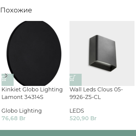
Похожие
Kinkiet Globo Lighting
Wall Leds Clous 05-
Lamont 34314S
9926-Z5-CL
Globo Lighting
LEDS
76,68
Br
520,90
Br