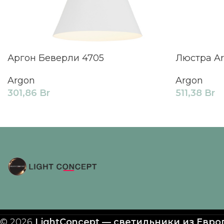
Аргон Беверли 4705
Люстра Ar
Argon
Argon
301,86
Br
511,38
Br
© 2026
LightConcept — светильники из Евр