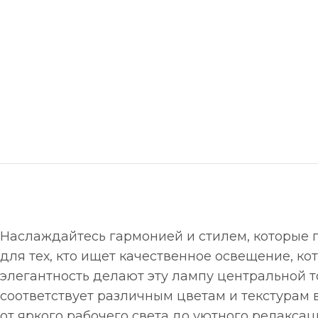
Наслаждайтесь гармонией и стилем, которые п
для тех, кто ищет качественное освещение, к
элегантность делают эту лампу центральной т
соответствует различным цветам и текстурам 
от яркого рабочего света до уютного релаксац