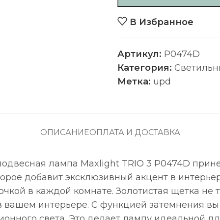
В Избранное
Артикул:
P0474D
Категория:
Светильн
Метка:
upd
ОПИСАНИЕ
ОПЛАТА И ДОСТАВКА
одвесная лампа Maxlight TRIO 3 P0474D прине
оторое добавит эксклюзивный акцент в интерье
очкой в каждой комнате. Золотистая щетка не 
в вашем интерьере. С функцией затемнения вы
ионного света. Это делает лампу идеальной дл