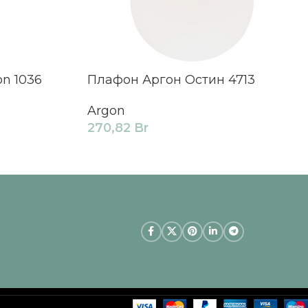
n 1036
Плафон Аргон Остин 4713
Argon
270,82
Br