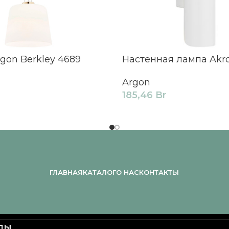
gon Berkley 4689
Настенная лампа Akro
Argon
185,46
Br
ГЛАВНАЯ
КАТАЛОГ
О НАС
КОНТАКТЫ
опы