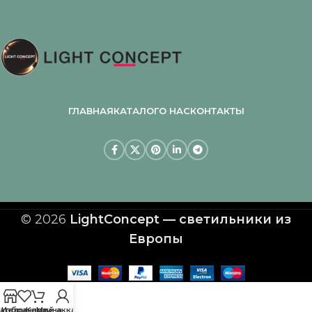
ГЛАВНАЯ
КАТАЛОГ
О НАС
КОНТАКТЫ
© 2026
LightConcept — светильники из
Европы
аталог
Избранное
Корзина
Мой аккаунт