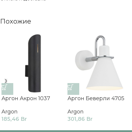
Похожие
Аргон Акрон 1037
Аргон Беверли 4705
Argon
Argon
185,46
Br
301,86
Br